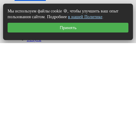
Мы используем файлы cookie 🍪, чтобы улучшить ваш опыт
пользования сайтом. Подробнее
в нашей Политике
.
Меню
Принять
О компании
Услуги
Рассчитать стоимость
Контакты
© 2026 «ВЕЛЕС». Все права защищены.
Информация, представленная на сайте, носит исключительно
информационный характер и не является публичной офертой,
определяемой статьей 437 (2) ГК РФ.
Копирование информации разрешается только с согласия
администрации сайта.
Политика конфиденциальности
Согласие на обработку персональных данных