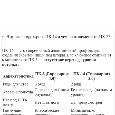
Что такое еврокарниз ПК-14 и чем он отличается от ПК-5?
ПК-14 — это современный алюминиевый профиль для
создания скрытой ниши под шторы. Его ключевое отличие от
классического ПК-5 —
отсутствие перепада уровня
потолка
.
ПК-5 (Еврокарниз
ПК-14 (Еврокарниз
Характеристика
1.0)
2.0)
Ряды для штор
3 ряда
2 ряда
С перепадом (ниша
Без перепада (на одном
Уровень полотна
опущена)
уровне)
Паз под LED-
Нет штатного
Да, предусмотрен
ленту
Где лучше
Классические
Минимализм,
смотрится
интерьеры
современные стили