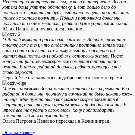
Недели три смотрела отзывы, искала в интернете. Всегда
хотела дома уютную обстановку, и вот дошло дело до
потолков. Скрывать не буду, выбирала по цене, но и абы что
тоже не хотела получить. Новыми потолками довольна,
получила то о чем мечтала, ребята даже убрались за собой.
Юлия
Нашла наилучшее предложение
О Вашей компании рассказали знакомые. Во время ремонта
столкнулся с тем, что отделочники постоянно затягивали
сроки сдачи объекта. По этому к выбору мастеров по
натяжным потолкам подходил с осторожностью. После
консультации с менеджером все сомнения отпали, надо
делать. В итоге работой доволен, ребята молодцы, своё
слово держат.
Сергей
Уже сталкивался с недобросовестными мастерами
Мне вас порекомендовал мастер, который делал ремонт. Его
работой я довольна, поэтому и сомнений не было искать кого-
то еще. Мне нужно было как можно скорее заезжать в
квартиру, так как сроки аренды жилья подходили к концу. В
итоге все так удачно сложилось, хочу поблагодарить
компанию за слаженную работу.
Ольга Петровна
Недавно переехала в Калининград
Оставьте заявку