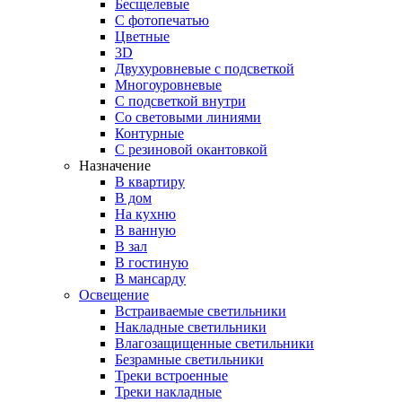
Бесщелевые
С фотопечатью
Цветные
3D
Двухуровневые с подсветкой
Многоуровневые
С подсветкой внутри
Со световыми линиями
Контурные
С резиновой окантовкой
Назначение
В квартиру
В дом
На кухню
В ванную
В зал
В гостиную
В мансарду
Освещение
Встраиваемые светильники
Накладные светильники
Влагозащищенные светильники
Безрамные светильники
Треки встроенные
Треки накладные