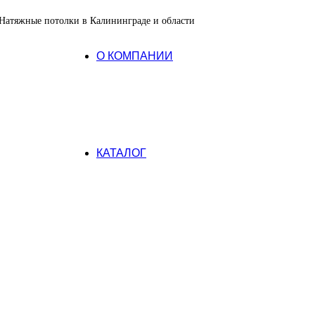
Натяжные потолки в Калининграде и области
О КОМПАНИИ
Оплата
Гарантия
Отзывы
Сертификаты
Статьи
КАТАЛОГ
Материал
Матовые
Глянцевые
Тканевые
Сатиновые
Пожаробезопасные
Тип
С подсветкой
Теневые