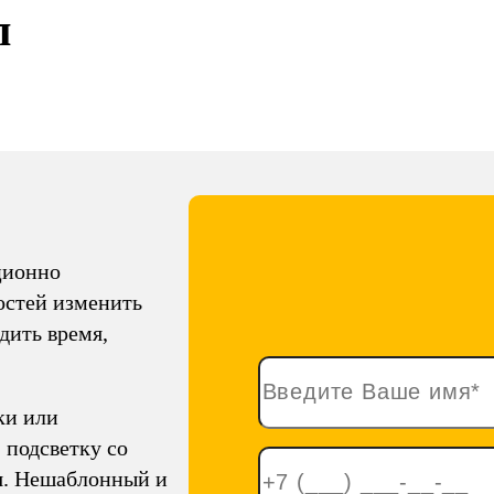
л
ционно
остей изменить
дить время,
ки или
 подсветку со
я. Нешаблонный и