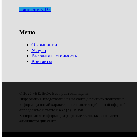
Написать в TG
Меню
О компании
Услуги
Рассчитать стоимость
Контакты
© 2026 «ВЕЛЕС». Все права защищены.
Информация, представленная на сайте, носит исключительно
информационный характер и не является публичной офертой,
определяемой статьей 437 (2) ГК РФ.
Копирование информации разрешается только с согласия
администрации сайта.