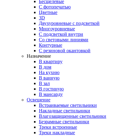
Бесщелевые
С фотопечатью
Цветные
3D
Двухуровневые с подсветкой
Многоуровневые
С подсветкой внутри
Со световыми линиями
Контурные
С резиновой окантовкой
Назначение
В квартиру
В дом
На кухню
В ванную
В зал
В гостиную
В мансарду
Освещение
Встраиваемые светильники
Накладные светильники
Влагозащищенные светильники
Безрамные светильники
Треки встроенные
Треки накладные