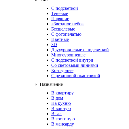
С подсветкой
Теневые
Парящие
«Звездное небо»
Бесщелевые
С фотопечатью
Цветные
3D
Двухуровневые с подсветкой
Многоуровневые
С подсветкой внутри
Со световыми линиями
Контурные
С резиновой окантовкой
Назначение
В квартиру
В дом
На кухню
В ванную
В зал
В гостиную
В мансарду